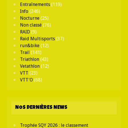
Entraînements
(119)
Info
(246)
Nocturne
(25)
Non classé
(76)
RAID
(9)
Raid Multisports
(37)
run&bike
(12)
Trail
(141)
Triathlon
(43)
Vetathlon
(12)
VTT
(23)
VTT'O
(68)
NOS DERNIÈRES NEWS
Trophée SQY 2026 : le classement