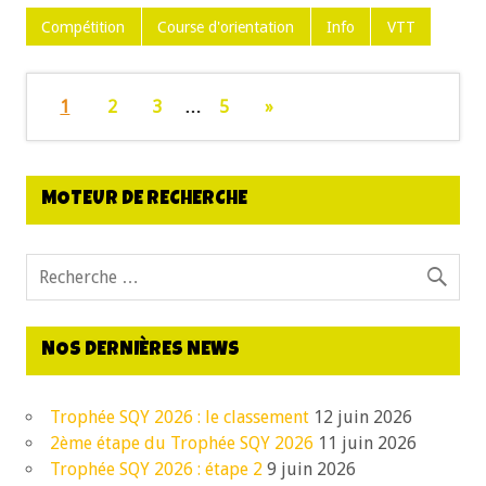
Compétition
Course d'orientation
Info
VTT
1
2
3
…
5
»
MOTEUR DE RECHERCHE
NOS DERNIÈRES NEWS
Trophée SQY 2026 : le classement
12 juin 2026
2ème étape du Trophée SQY 2026
11 juin 2026
Trophée SQY 2026 : étape 2
9 juin 2026