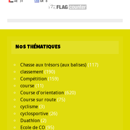
NOS THÉMATIQUES
Chasse aux trésors (aux balises)
(117)
classement
(190)
Compétition
(159)
course
(11)
Course d'orientation
(620)
Course sur route
(75)
cyclisme
(3)
cyclosportive
(26)
Duathlon
(2)
Ecole de CO
(95)