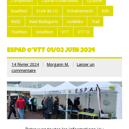
Compétition
Course d'orientation
cyclisme
Duathlon
Ecole de CO
Entraînements
Info
RAID
Raid Multisports
run&bike
Trail
Triathlon
Vetathlon
VTT
VTT'O
ESPAD O’VTT 01/02 JUIN 2024
14 février 2024
Morgann M.
Laisser un
commentaire