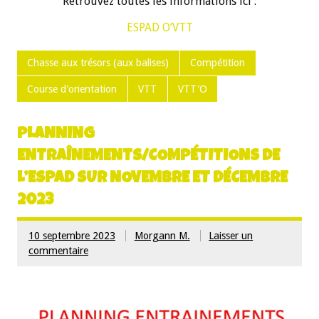
Retrouvez toutes les informations ici :
ESPAD O’VTT
Chasse aux trésors (aux balises)
Compétition
Course d'orientation
VTT
VTT'O
PLANNING
ENTRAÎNEMENTS/COMPÉTITIONS DE
L’ESPAD SUR NOVEMBRE ET DÉCEMBRE
2023
10 septembre 2023
Morgann M.
Laisser un
commentaire